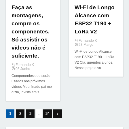
Faça as
Wi-Fi de Longo
montagens,
Alcance com
compre os
ESP32 T190 +
componentes.
LoRa V2
Só assistir os
Fernando K
23 Março
vídeos não é
Wi-Fi de Longo Alcance
suficiente.
com ESP32 T190 + LoRa
V2 Olá, queridos alunos.
Fernando K
Nesse projeto va…
05 Junho
Componentes que serâo
usados nos próximos
vídeos Meu finado pai me
dizia, invista em s…
...
1
2
3
34