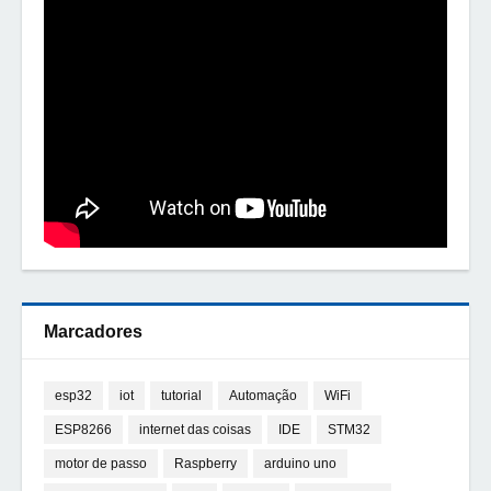
Marcadores
esp32
iot
tutorial
Automação
WiFi
ESP8266
internet das coisas
IDE
STM32
motor de passo
Raspberry
arduino uno