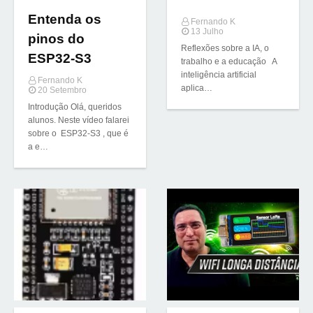
Entenda os
Fernando K
13 Julho
pinos do
Reflexões sobre a IA, o
ESP32-S3
trabalho e a educação A
inteligência artificial
Fernando K
aplica…
20 Setembro
Introdução Olá, queridos
alunos. Neste vídeo falarei
sobre o ESP32-S3 , que é
a e…