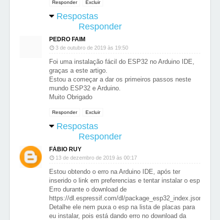
Responder
Excluir
Respostas
Responder
PEDRO FAIM
3 de outubro de 2019 às 19:50
Foi uma instalação fácil do ESP32 no Arduino IDE,
graças a este artigo.
Estou a começar a dar os primeiros passos neste
mundo ESP32 e Arduino.
Muito Obrigado
Responder
Excluir
Respostas
Responder
FÁBIO RUY
13 de dezembro de 2019 às 00:17
Estou obtendo o erro na Arduino IDE, após ter
inserido o link em preferencias e tentar instalar o esp:
Erro durante o download de
https://dl.espressif.com/dl/package_esp32_index.json
Detalhe ele nem puxa o esp na lista de placas para
eu instalar, pois está dando erro no download da