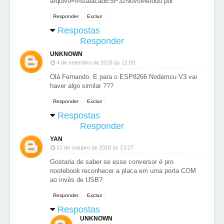
arquivo=InstalacaoESP32NovoMetodo.pdf
Responder
Excluir
Respostas
Responder
UNKNOWN
4 de setembro de 2018 às 22:09
Olá Fernando. E para o ESP8266 Nodemcu V3 vai
haver algo similar ???
Responder
Excluir
Respostas
Responder
YAN
21 de outubro de 2018 às 13:27
Gostaria de saber se esse conversor é pro
nootebook reconhecer a placa em uma porta COM
ao invés de USB?
Responder
Excluir
Respostas
UNKNOWN