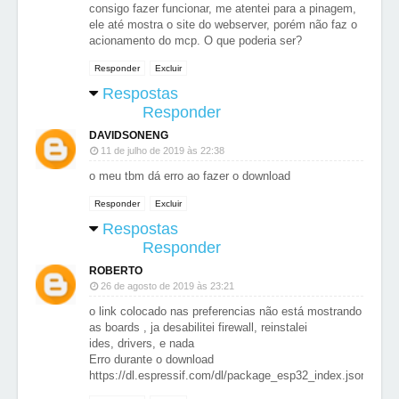
consigo fazer funcionar, me atentei para a pinagem,
ele até mostra o site do webserver, porém não faz o
acionamento do mcp. O que poderia ser?
Responder
Excluir
Respostas
Responder
DAVIDSONENG
11 de julho de 2019 às 22:38
o meu tbm dá erro ao fazer o download
Responder
Excluir
Respostas
Responder
ROBERTO
26 de agosto de 2019 às 23:21
o link colocado nas preferencias não está mostrando
as boards , ja desabilitei firewall, reinstalei
ides, drivers, e nada
Erro durante o download
https://dl.espressif.com/dl/package_esp32_index.json