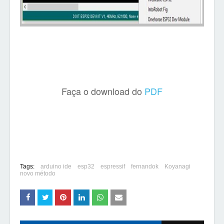
Faça o download do
PDF
Tags:
arduino ide
esp32
espressif
fernandok
Koyanagi
novo método