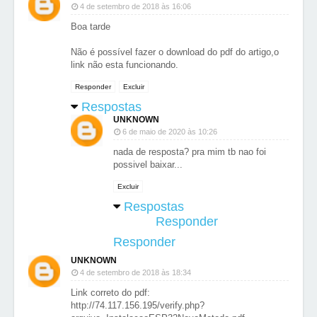
4 de setembro de 2018 às 16:06
Boa tarde
Não é possível fazer o download do pdf do artigo,o
link não esta funcionando.
Responder
Excluir
Respostas
UNKNOWN
6 de maio de 2020 às 10:26
nada de resposta? pra mim tb nao foi
possivel baixar...
Excluir
Respostas
Responder
Responder
UNKNOWN
4 de setembro de 2018 às 18:34
Link correto do pdf:
http://74.117.156.195/verify.php?