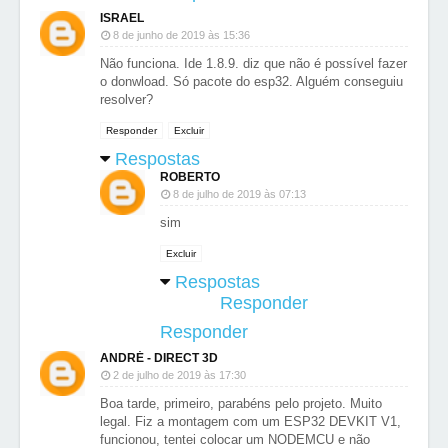
ISRAEL
8 de junho de 2019 às 15:36
Não funciona. Ide 1.8.9. diz que não é possível fazer
o donwload. Só pacote do esp32. Alguém conseguiu
resolver?
Responder
Excluir
Respostas
ROBERTO
8 de julho de 2019 às 07:13
sim
Excluir
Respostas
Responder
Responder
ANDRÉ - DIRECT 3D
2 de julho de 2019 às 17:30
Boa tarde, primeiro, parabéns pelo projeto. Muito
legal. Fiz a montagem com um ESP32 DEVKIT V1,
funcionou, tentei colocar um NODEMCU e não