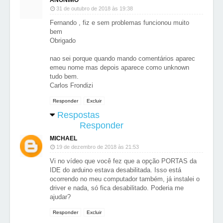
ANÔNIMO
31 de outubro de 2018 às 19:38
Fernando , fiz e sem problemas funcionou muito
bem
Obrigado
nao sei porque quando mando comentários aparec
emeu nome mas depois aparece como unknown
tudo bem.
Carlos Frondizi
Responder
Excluir
Respostas
Responder
MICHAEL
19 de dezembro de 2018 às 21:53
Vi no vídeo que você fez que a opção PORTAS da
IDE do arduino estava desabilitada. Isso está
ocorrendo no meu computador também, já instalei o
driver e nada, só fica desabilitado. Poderia me
ajudar?
Responder
Excluir