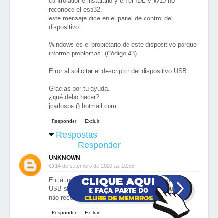
controlador e instalarlo y en el IDE y W10 no
reconoce el esp32.
este mensaje dice en el panel de control del
dispositivo:
Windows es el propietario de este dispositivo porque
informa problemas. (Código 43)
Error al solicitar el descriptor del dispositivo USB.
Gracias por tu ayuda,
¿qué debo hacer?
jcarlospa () hotmail.com
Responder
Excluir
Respostas
Responder
UNKNOWN
14 de setembro de 2020 às 10:55
Eu já instalei o esp 32 no arduino e o conversor
USB-serial, mas apesar disso o meu computador
não reconhece o esp32. Uso windows 10
Responder
Excluir