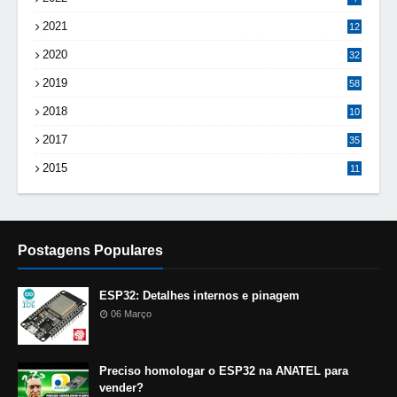
2021
12
2020
32
2019
58
2018
10
8
2017
35
2015
11
Postagens Populares
ESP32: Detalhes internos e pinagem
06 Março
Preciso homologar o ESP32 na ANATEL para
vender?