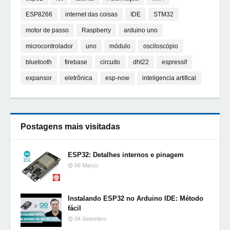
ESP8266
internet das coisas
IDE
STM32
motor de passo
Raspberry
arduino uno
microcontrolador
uno
módulo
osciloscópio
bluetooth
firebase
circuito
dht22
espressif
expansor
eletrônica
esp-now
inteligencia artifical
Postagens mais visitadas
ESP32: Detalhes internos e pinagem
06 Março
Instalando ESP32 no Arduino IDE: Método
fácil
04 Setembro