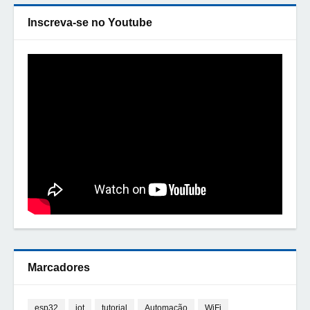
Inscreva-se no Youtube
Marcadores
esp32
iot
tutorial
Automação
WiFi