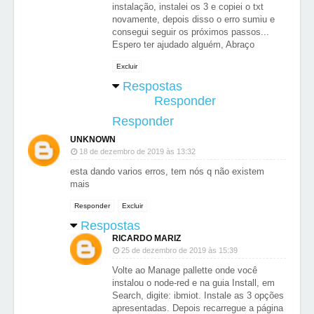
instalação, instalei os 3 e copiei o txt
novamente, depois disso o erro sumiu e
consegui seguir os próximos passos...
Espero ter ajudado alguém, Abraço
Excluir
Respostas
Responder
Responder
UNKNOWN
18 de dezembro de 2019 às 13:32
esta dando varios erros, tem nós q não existem
mais
Responder
Excluir
Respostas
RICARDO MARIZ
25 de dezembro de 2019 às 15:39
Volte ao Manage pallette onde você
instalou o node-red e na guia Install, em
Search, digite: ibmiot. Instale as 3 opções
apresentadas. Depois recarregue a página