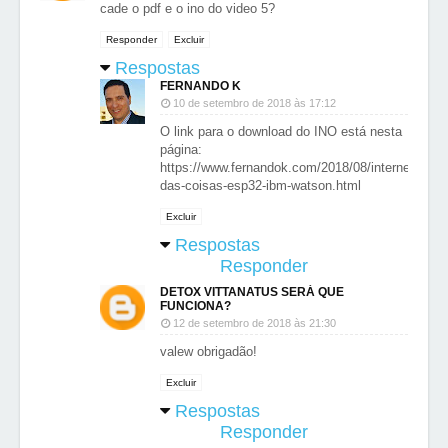
cade o pdf e o ino do video 5?
Responder
Excluir
Respostas
FERNANDO K
10 de setembro de 2018 às 17:12
O link para o download do INO está nesta
página:
https://www.fernandok.com/2018/08/internet-
das-coisas-esp32-ibm-watson.html
Excluir
Respostas
Responder
DETOX VITTANATUS SERÁ QUE
FUNCIONA?
12 de setembro de 2018 às 21:30
valew obrigadão!
Excluir
Respostas
Responder