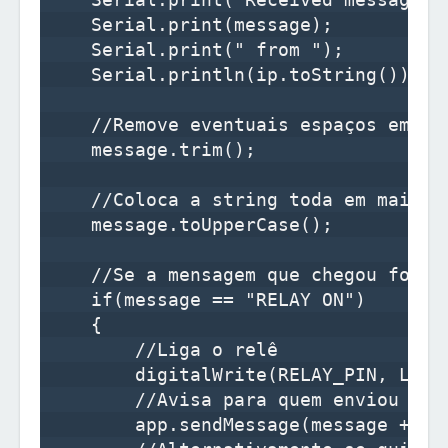
    Serial.print(message);

    Serial.print(" from ");

    Serial.println(ip.toString());

    //Remove eventuais espaços em bra
    message.trim();

    //Coloca a string toda em maiúscu
    message.toUpperCase();

    //Se a mensagem que chegou for "R
    if(message == "RELAY ON")

    {

        //Liga o relê

        digitalWrite(RELAY_PIN, LOW);
        //Avisa para quem enviou a me
        app.sendMessage(message + " O