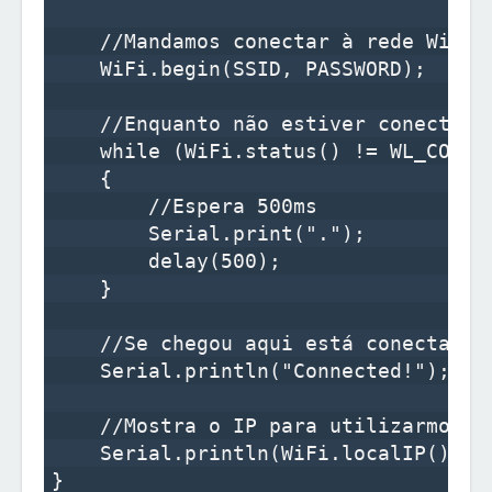
    //Mandamos conectar à rede WiFi

    WiFi.begin(SSID, PASSWORD);

    //Enquanto não estiver conectado

    while (WiFi.status() != WL_CONNEC
    {

        //Espera 500ms

        Serial.print(".");

        delay(500);

    }

    //Se chegou aqui está conectado

    Serial.println("Connected!");

    //Mostra o IP para utilizarmos na
    Serial.println(WiFi.localIP().toS