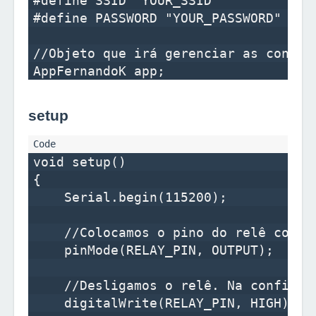
#define SSID "YOUR_SSID"

#define PASSWORD "YOUR_PASSWORD"

//Objeto que irá gerenciar as conexõe
setup
void setup()

{

    Serial.begin(115200);

    //Colocamos o pino do relê como s
    pinMode(RELAY_PIN, OUTPUT);

    //Desligamos o relê. Na configur
    digitalWrite(RELAY_PIN, HIGH);
