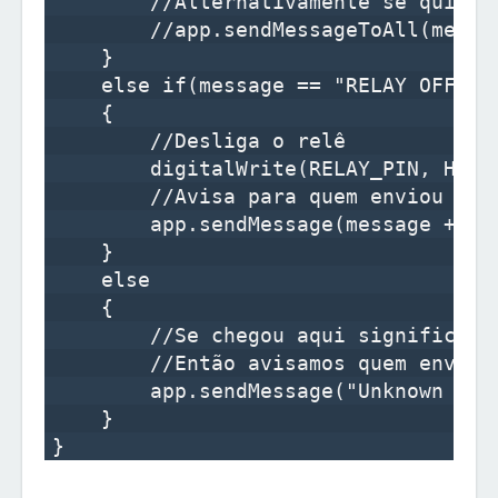
        //Alternativamente se quiser
        //app.sendMessageToAll(messag
    }

    else if(message == "RELAY OFF")

    {

        //Desliga o relê

        digitalWrite(RELAY_PIN, HIGH)
        //Avisa para quem enviou a me
        app.sendMessage(message + " O
    }

    else

    {   

        //Se chegou aqui significa q
        //Então avisamos quem enviou
        app.sendMessage("Unknown comm
    }
