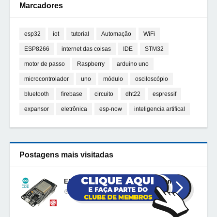
Marcadores
esp32
iot
tutorial
Automação
WiFi
ESP8266
internet das coisas
IDE
STM32
motor de passo
Raspberry
arduino uno
microcontrolador
uno
módulo
osciloscópio
bluetooth
firebase
circuito
dht22
espressif
expansor
eletrônica
esp-now
inteligencia artifical
Postagens mais visitadas
ESP32: Detalhes internos e pinagem
06 Março