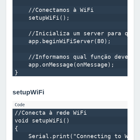
    //Conectamos à WiFi

    setupWiFi();

    //Inicializa um server para que 
    app.beginWiFiServer(80);

    //Informamos qual função deverá 
    app.onMessage(onMessage);

setupWiFi
//Conecta à rede WiFi

void setupWiFi() 

{

    Serial.print("Connecting to WiFi"