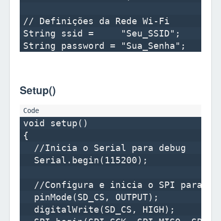
// Definições da Rede Wi-Fi

String ssid =     "Seu_SSID";

Setup()
void setup()

{

  //Inicia o Serial para debug

  Serial.begin(115200);

  //Configura e inicia o SPI para con
  pinMode(SD_CS, OUTPUT);

  digitalWrite(SD_CS, HIGH);
