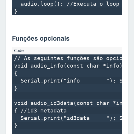
  audio.loop(); //Executa o loop inte
Funções opcionais
// As seguintes funções são opcionai
void audio_info(const char *info)

{

  Serial.print("info        "); Seria
}

void audio_id3data(const char *info)

{ //id3 metadata

  Serial.print("id3data     "); Seria
}
