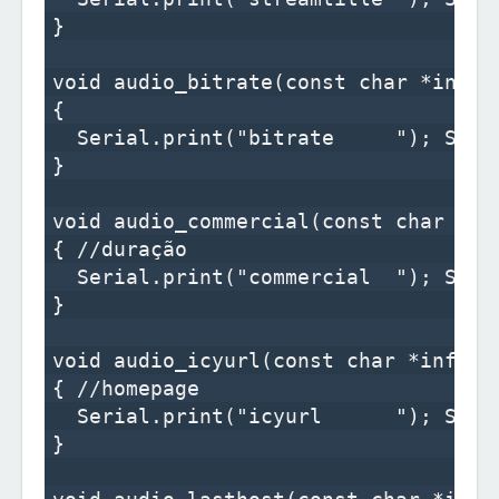
}

void audio_bitrate(const char *info)

{

  Serial.print("bitrate     "); Seria
}

void audio_commercial(const char *inf
{ //duração

  Serial.print("commercial  "); Seria
}

void audio_icyurl(const char *info)

{ //homepage

  Serial.print("icyurl      "); Seria
}
