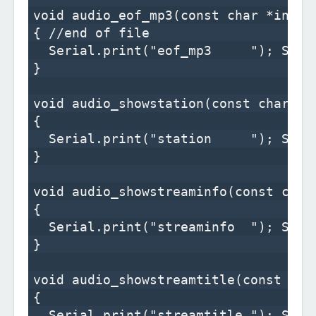
void audio_eof_mp3(const char *info)

{ //end of file

  Serial.print("eof_mp3     "); Seria
}

void audio_showstation(const char *in
{

  Serial.print("station     "); Seria
}

void audio_showstreaminfo(const char 
{

  Serial.print("streaminfo  "); Seria
}

void audio_showstreamtitle(const char
{

  Serial.print("streamtitle "); Seria