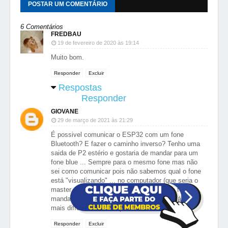
POSTAR UM COMENTÁRIO
6 Comentários
FREDBAU
19 de fevereiro de 2020 às 19:14
Muito bom.
Responder
Excluir
Respostas
Responder
GIOVANE
29 de março de 2021 às 21:29
É possivel comunicar o ESP32 com um fone
Bluetooth? E fazer o caminho inverso? Tenho uma
saida de P2 estério e gostaria de mandar para um
fone blue ... Sempre para o mesmo fone mas não
sei como comunicar pois não sabemos qual o fone
está "visualizando" ... no computador (que seria o
master dessa conexão) você "visualiza" o fone e
manda comunicar ... NO fone com o ESP já fica
mais difícil ... Existe a possibilidade??
Responder
Excluir