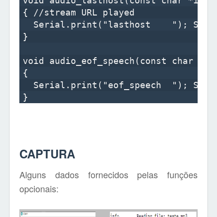
void audio_lasthost(const char *info)
{ //stream URL played

  Serial.print("lasthost    "); Seria
}

void audio_eof_speech(const char *inf
{

  Serial.print("eof_speech  "); Seria
CAPTURA
Alguns dados fornecidos pelas funções
opcionais: