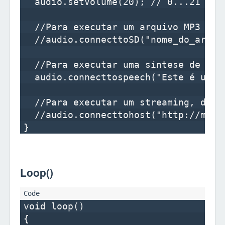
  audio.setVolume(20); // 0...21

  //Para executar um arquivo MP3 no 
  //audio.connecttoSD("nome_do_arquiv
  //Para executar uma síntese de voz,
  audio.connecttospeech("Este é um e
  //Para executar um streaming, desco
  //audio.connecttohost("http://mp3.
Loop()
void loop()

{
