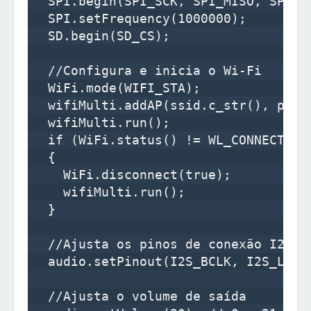
  SPI.begin(SPI_SCK, SPI_MISO, SPI_MO
  SPI.setFrequency(1000000);

  SD.begin(SD_CS);

  //Configura e inicia o Wi-Fi

  WiFi.mode(WIFI_STA);

  wifiMulti.addAP(ssid.c_str(), passw
  wifiMulti.run();

  if (WiFi.status() != WL_CONNECTED)

  {

    WiFi.disconnect(true);

    wifiMulti.run();

  }

  //Ajusta os pinos de conexão I2S

  audio.setPinout(I2S_BCLK, I2S_LRC, 
  //Ajusta o volume de saída
