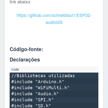
link abaixo.
https://github.com/schreibfaul1/ESP32-
audioI2S
Código-fonte:
Declarações
//Bibliotecas utilizadas

#include "Arduino.h"

#include "WiFiMulti.h"

#include "Audio.h"

#include "SPI.h"

#include "SD.h"
