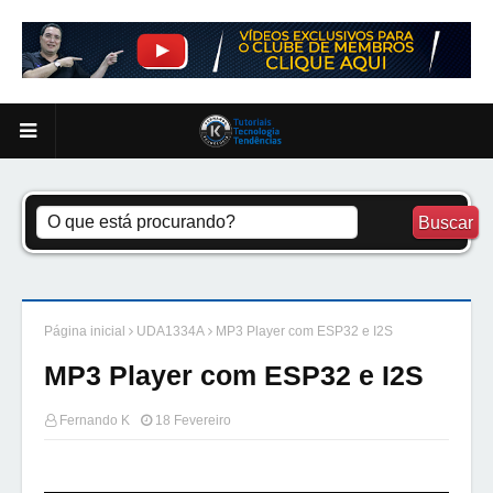
Página inicial
UDA1334A
MP3 Player com ESP32 e I2S
MP3 Player com ESP32 e I2S
Fernando K
18 Fevereiro