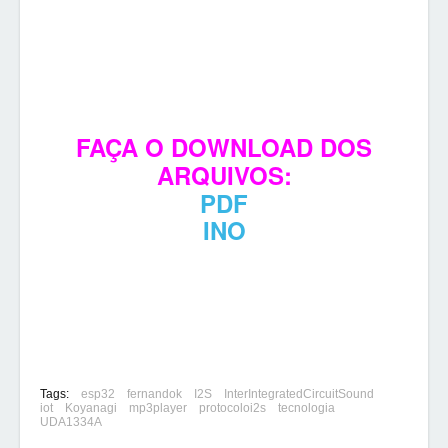
FAÇA O DOWNLOAD DOS
ARQUIVOS:
PDF
INO
Tags:
esp32
fernandok
I2S
InterIntegratedCircuitSound
iot
Koyanagi
mp3player
protocoloi2s
tecnologia
UDA1334A