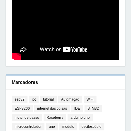
Marcadores
esp32
iot
tutorial
Automação
WiFi
ESP8266
internet das coisas
IDE
STM32
motor de passo
Raspberry
arduino uno
microcontrolador
uno
módulo
osciloscópio