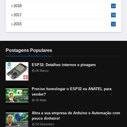
2018
10
8
2017
35
2015
11
Postagens Populares
ESP32: Detalhes internos e pinagem
06 Março
Preciso homologar o ESP32 na ANATEL para
vender?
20 Maio
Abra a sua empresa de Arduino e Automação com
pouco dinheiro!
03 Dezembro