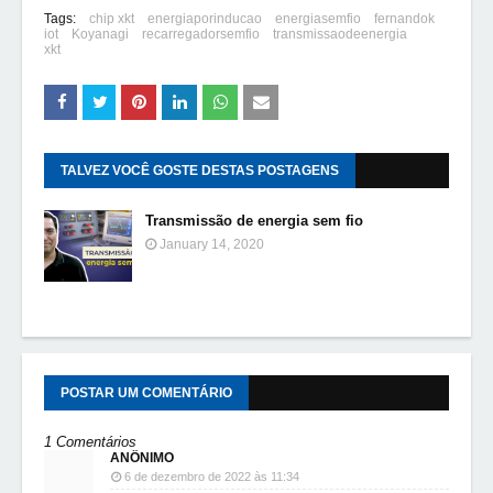
Tags:
chip xkt
energiaporinducao
energiasemfio
fernandok
iot
Koyanagi
recarregadorsemfio
transmissaodeenergia
xkt
TALVEZ VOCÊ GOSTE DESTAS POSTAGENS
Transmissão de energia sem fio
January 14, 2020
POSTAR UM COMENTÁRIO
1 Comentários
ANÔNIMO
6 de dezembro de 2022 às 11:34