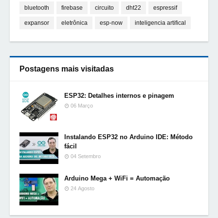
bluetooth
firebase
circuito
dht22
espressif
expansor
eletrônica
esp-now
inteligencia artifical
Postagens mais visitadas
ESP32: Detalhes internos e pinagem
06 Março
Instalando ESP32 no Arduino IDE: Método
fácil
04 Setembro
Arduino Mega + WiFi = Automação
24 Agosto