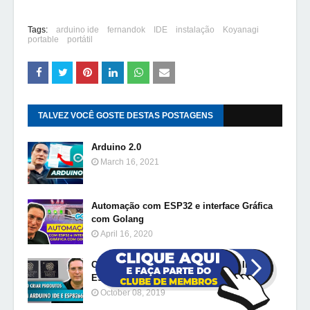
Tags:
arduino ide
fernandok
IDE
instalação
Koyanagi
portable
portátil
TALVEZ VOCÊ GOSTE DESTAS POSTAGENS
Arduino 2.0
March 16, 2021
Automação com ESP32 e interface Gráfica
com Golang
April 16, 2020
Como criar produtos com Arduino IDE e
ESP8266
October 08, 2019