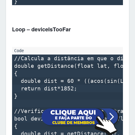
Loop – deviceIsTooFar
//Calcula a distância em que o dispo
double getDistance(float lat, float l
{

  double dist = 60 * ((acos(sin(LATI
  return dist*1852;

}

//Verifica se o dispositivo ultrapass
bool deviceIsTooFar(float lat, float 
{

  double dist = getDistance(lat, lon)