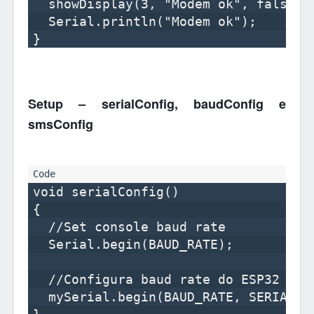
  showDisplay(3, "Modem ok", false);

  Serial.println("Modem ok"); 

Setup – serialConfig, baudConfig e
smsConfig
void serialConfig()

{

  //Set console baud rate

  Serial.begin(BAUD_RATE);

  //Configura baud rate do ESP32 UART
  mySerial.begin(BAUD_RATE, SERIAL_8