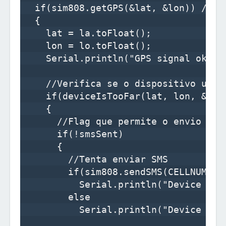
  if(sim808.getGPS(&lat, &lon)) //if
  {    

    lat = la.toFloat();

    lon = lo.toFloat();

    Serial.println("GPS signal ok. V
    //Verifica se o dispositivo ultra
    if(deviceIsTooFar(lat, lon, &dist
    {

      //Flag que permite o envio de s
      if(!smsSent)

      {          

        //Tenta enviar SMS

        if(sim808.sendSMS(CELLNUMBER,
          Serial.println("Device is t
        else

          Serial.println("Device is 