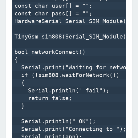
const char user[] = "";

const char pass[] = "";

HardwareSerial Serial_SIM_Module(1);

TinyGsm sim808(Serial_SIM_Module);

bool networkConnect()

{

  Serial.print("Waiting for network..
  if (!sim808.waitForNetwork()) 

  {

    Serial.println(" fail");

    return false;

  }

  Serial.println(" OK");

  Serial.print("Connecting to ");

  Serial.print(apn);
