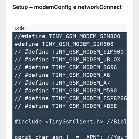
Setup – modemConfig e networkConnect
//#define TINY_GSM_MODEM_SIM800

#define TINY_GSM_MODEM_SIM808

// #define TINY_GSM_MODEM_SIM900

// #define TINY_GSM_MODEM_UBLOX

// #define TINY_GSM_MODEM_BG96

// #define TINY_GSM_MODEM_A6

// #define TINY_GSM_MODEM_A7

// #define TINY_GSM_MODEM_M590

// #define TINY_GSM_MODEM_ESP8266

// #define TINY_GSM_MODEM_XBEE

#include <TinyGsmClient.h> //Bibliote
const char apn[]  = "APN"; //YourAPN
