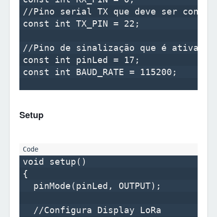
//Pino serial TX que deve ser conect
const int TX_PIN = 22;

//Pino de sinalização que é ativado 
const int pinLed = 17;

const int BAUD_RATE = 115200;

Setup
void setup() 

{    

  pinMode(pinLed, OUTPUT);

  //Configura Display LoRa
