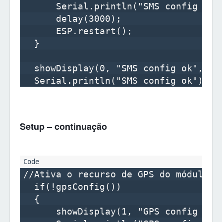
      Serial.println("SMS config fail
      delay(3000);

      ESP.restart();

  }

  showDisplay(0, "SMS config ok", tru
Setup – continuação
//Ativa o recurso de GPS do módulo

  if(!gpsConfig())

  {        

      showDisplay(1, "GPS config fail