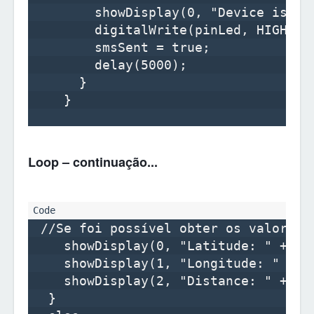
        showDisplay(0, "Device is too
        digitalWrite(pinLed, HIGH); 
        smsSent = true;

        delay(5000);

      }      

    }

Loop – continuação...
 //Se foi possível obter os valores d
    showDisplay(0, "Latitude: " + Str
    showDisplay(1, "Longitude: " + St
    showDisplay(2, "Distance: " + dis
  }
