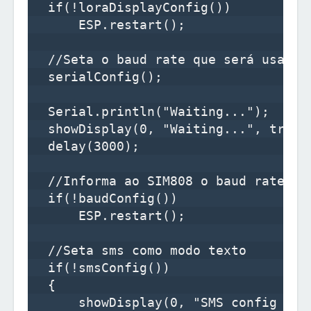
  if(!loraDisplayConfig())

      ESP.restart();

  //Seta o baud rate que será usado 
  serialConfig();

  Serial.println("Waiting...");

  showDisplay(0, "Waiting...", true);
  delay(3000);

  //Informa ao SIM808 o baud rate ut
  if(!baudConfig())

      ESP.restart();

  //Seta sms como modo texto

  if(!smsConfig())

  {

      showDisplay(0, "SMS config fail