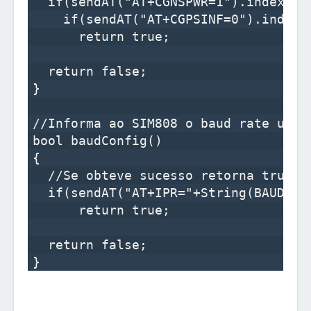
  if(sendAT("AT+CGNSPWR=1").indexOf(
    if(sendAT("AT+CGPSINF=0").indexO
      return true;

  return false;

}

//Informa ao SIM808 o baud rate util
bool baudConfig()

{

  //Se obteve sucesso retorna true

  if(sendAT("AT+IPR="+String(BAUD_RAT
      return true;

  return false;
