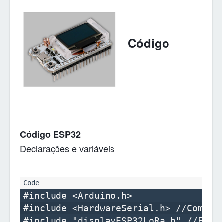
Código
Código ESP32
Declarações e variáveis
#include <Arduino.h>

#include <HardwareSerial.h> //Comunic
#include "displayESP32LoRa.h" //Funçõ