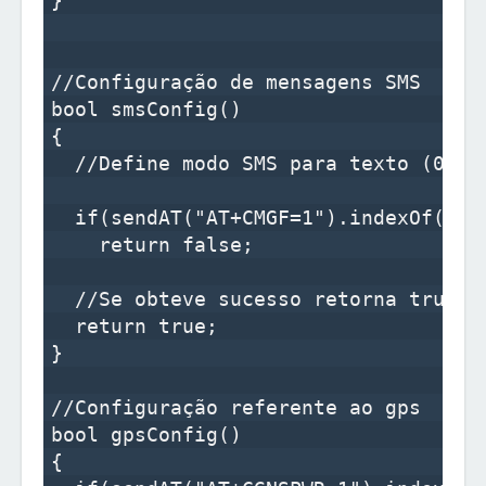
}

//Configuração de mensagens SMS

bool smsConfig()

{    

  //Define modo SMS para texto (0 = P
  if(sendAT("AT+CMGF=1").indexOf("OK"
    return false;

  //Se obteve sucesso retorna true

  return true;

}

//Configuração referente ao gps

bool gpsConfig()

{
