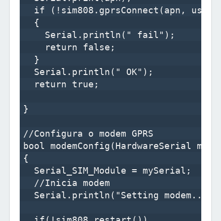
  if (!sim808.gprsConnect(apn, user, 
  {

    Serial.println(" fail");

    return false;

  }

  Serial.println(" OK");

  return true;

}

//Configura o modem GPRS

bool modemConfig(HardwareSerial mySer
{

  Serial_SIM_Module = mySerial;

  //Inicia modem

  Serial.println("Setting modem...");
  if(!sim808.restart()) 
