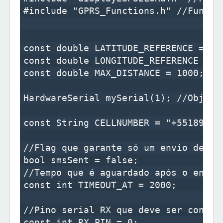
#include "GPRS_Functions.h" //Funções
const double LATITUDE_REFERENCE = -2
const double LONGITUDE_REFERENCE = -
const double MAX_DISTANCE = 1000; //
HardwareSerial mySerial(1); //Objeto
const String CELLNUMBER = "+55189999
//Flag que garante só um envio de sm
bool smsSent = false; 

//Tempo que é aguardado após o envio
const int TIMEOUT_AT = 2000;

//Pino serial RX que deve ser conect
const int RX_PIN = 0;
