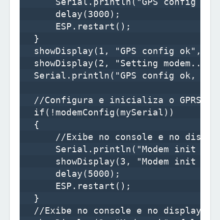
      Serial.println("GPS config fail
      delay(3000);

      ESP.restart();

  }

  showDisplay(1, "GPS config ok", fal
  showDisplay(2, "Setting modem...", 
  Serial.println("GPS config ok, sett
  //Configura e inicializa o GPRS 

  if(!modemConfig(mySerial))

  {

      //Exibe no console e no display
      Serial.println("Modem init fail
      showDisplay(3, "Modem init fail
      delay(5000);

      ESP.restart();

  }

  //Exibe no console e no display
