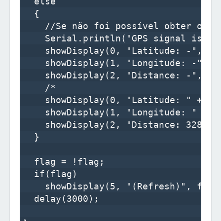
  else  

  {

    //Se não foi possível obter os va
    Serial.println("GPS signal is dow
    showDisplay(0, "Latitude: -", tru
    showDisplay(1, "Longitude: -", fa
    showDisplay(2, "Distance: -", fal
    /*

    showDisplay(0, "Latitude: " + St
    showDisplay(1, "Longitude: " + S
    showDisplay(2, "Distance: 328m", 
  }

  flag = !flag;

  if(flag)

    showDisplay(5, "(Refresh)", false
  delay(3000);
