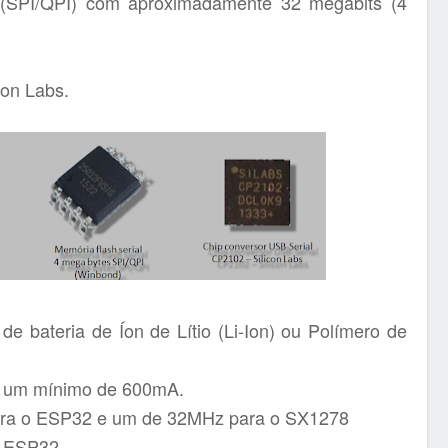
(SPI/QPI) com aproximadamente 32 megabits (4
con Labs.
 bateria de Íon de Lítio (Li-Ion) ou Polímero de
e um mínimo de 600mA.
para o ESP32 e um de 32MHz para o SX1278
o ESP32.