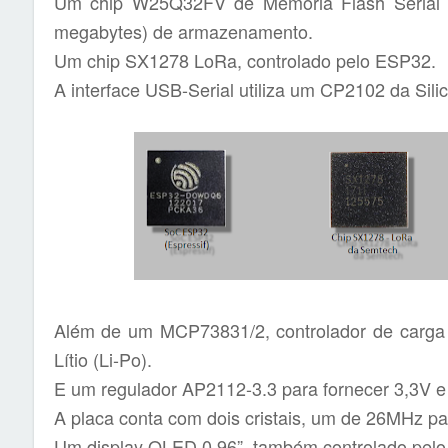
Um chip W25Q32FV de Memória Flash Serial 
megabytes) de armazenamento.
Um chip SX1278 LoRa, controlado pelo ESP32.
A interface USB-Serial utiliza um CP2102 da Sili
Além de um MCP73831/2, controlador de carga de
Lítio (Li-Po).
E um regulador AP2112-3.3 para fornecer 3,3V 
A placa conta com dois cristais, um de 26MHz 
Um display OLED 0.96”, também controlado pel