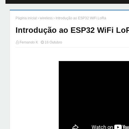
Página inicial
wireless
Introdução ao ESP32 WiFi LoRa
Introdução ao ESP32 WiFi Lo
Fernando K
16 Outubro