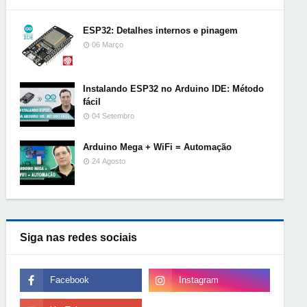
ESP32: Detalhes internos e pinagem
06 Março
Instalando ESP32 no Arduino IDE: Método
fácil
04 Setembro
Arduino Mega + WiFi = Automação
24 Agosto
Siga nas redes sociais