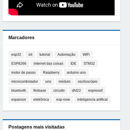
Marcadores
esp32
iot
tutorial
Automação
WiFi
ESP8266
internet das coisas
IDE
STM32
motor de passo
Raspberry
arduino uno
microcontrolador
uno
módulo
osciloscópio
bluetooth
firebase
circuito
dht22
espressif
expansor
eletrônica
esp-now
inteligencia artifical
Postagens mais visitadas