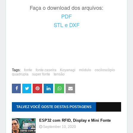
Faça o download dos arquivos:
PDF
STL e DXF
Tags:
fonte
fonte caseira
Koyanagi
módulo
osciloscópio
quadrupla
super fonte
tensão
TALVEZ VOCÊ GOSTE DESTAS POSTAGENS
ESP32 com RFID, Display e Mini Fonte
September 10, 2020