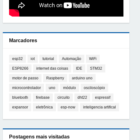
Marcadores
esp32
iot
tutorial
Automação
WiFi
ESP8266
internet das coisas
IDE
STM32
motor de passo
Raspberry
arduino uno
microcontrolador
uno
módulo
osciloscópio
bluetooth
firebase
circuito
dht22
espressif
expansor
eletrônica
esp-now
inteligencia artifical
Postagens mais visitadas