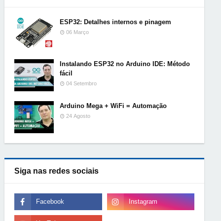
ESP32: Detalhes internos e pinagem
06 Março
Instalando ESP32 no Arduino IDE: Método
fácil
04 Setembro
Arduino Mega + WiFi = Automação
24 Agosto
Siga nas redes sociais