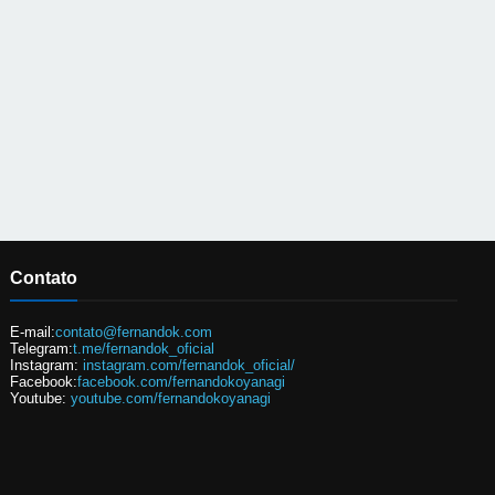
Contato
E-mail:
contato@fernandok.com
Telegram:
t.me/fernandok_oficial
Instagram:
instagram.com/fernandok_oficial/
Facebook:
facebook.com/fernandokoyanagi
Youtube:
youtube.com/fernandokoyanagi