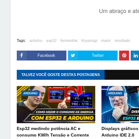
Um abraço e até
Tags:
arduino
esp32
fernandok
Koyanagi
maior
resultado
Facebook
Twitter
TALVEZ VOCÊ GOSTE DESTAS POSTAGENS
ARDUINO
ARDUINO
Esp32 medindo potência AC e
Displays gráfico
consumo KW/h Tensão e Corrente
Arduino IDE 2.0