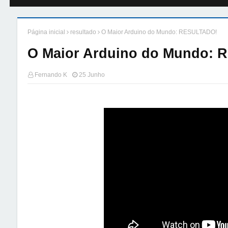
Página inicial
resultado
O Maior Arduino do Mundo: RESULTADO!
O Maior Arduino do Mundo:
Fernando K
25 Junho