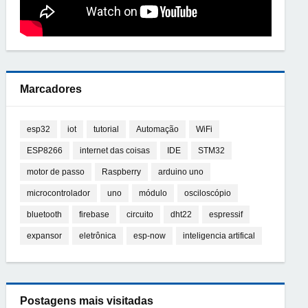
Marcadores
esp32
iot
tutorial
Automação
WiFi
ESP8266
internet das coisas
IDE
STM32
motor de passo
Raspberry
arduino uno
microcontrolador
uno
módulo
osciloscópio
bluetooth
firebase
circuito
dht22
espressif
expansor
eletrônica
esp-now
inteligencia artifical
Postagens mais visitadas