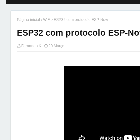
Página inicial
WiFi
ESP32 com protocolo ESP-Now
ESP32 com protocolo ESP-N
Fernando K
20 Março