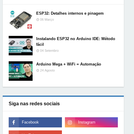
ESP32: Detalhes internos e pinagem
06 Março
Instalando ESP32 no Arduino IDE: Método
fácil
04 Setembro
Arduino Mega + WiFi = Automação
24 Agosto
Siga nas redes sociais