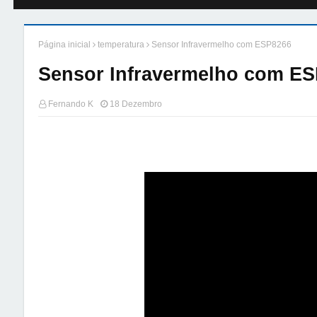
Página inicial
temperatura
Sensor Infravermelho com ESP8266
Sensor Infravermelho com E
Fernando K
18 Dezembro