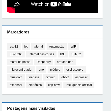
Marcadores
esp32
iot
tutorial
Automação
WiFi
ESP8266
internet das coisas
IDE
STM32
motor de passo
Raspberry
arduino uno
microcontrolador
uno
módulo
osciloscópio
bluetooth
firebase
circuito
dht22
espressif
expansor
eletrônica
esp-now
inteligencia artifical
Postagens mais visitadas