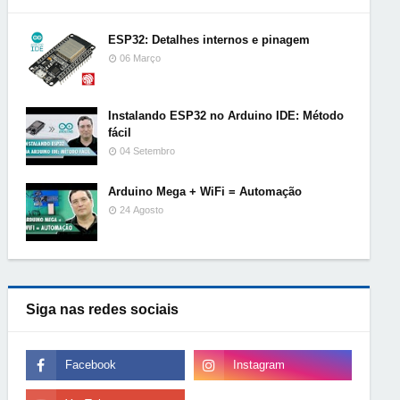
ESP32: Detalhes internos e pinagem
06 Março
Instalando ESP32 no Arduino IDE: Método
fácil
04 Setembro
Arduino Mega + WiFi = Automação
24 Agosto
Siga nas redes sociais