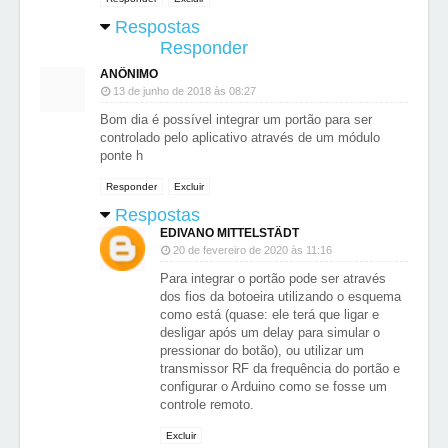
Respostas
Responder
ANÔNIMO
13 de junho de 2018 às 08:27
Bom dia é possível integrar um portão para ser
controlado pelo aplicativo através de um módulo
ponte h
Responder
Excluir
Respostas
EDIVANO MITTELSTÄDT
20 de fevereiro de 2020 às 11:16
Para integrar o portão pode ser através
dos fios da botoeira utilizando o esquema
como está (quase: ele terá que ligar e
desligar após um delay para simular o
pressionar do botão), ou utilizar um
transmissor RF da frequência do portão e
configurar o Arduino como se fosse um
controle remoto.
Excluir