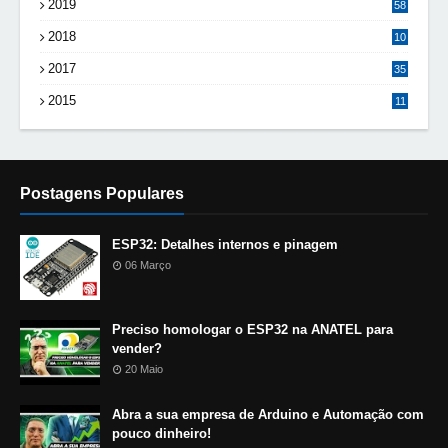
2019
58
2018
10
8
2017
35
2015
11
Postagens Populares
ESP32: Detalhes internos e pinagem
06 Março
Preciso homologar o ESP32 na ANATEL para
vender?
20 Maio
Abra a sua empresa de Arduino e Automação com
pouco dinheiro!