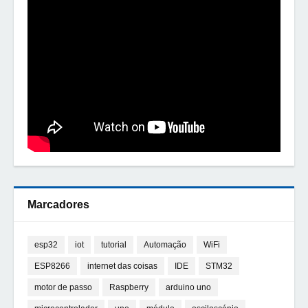
Marcadores
esp32
iot
tutorial
Automação
WiFi
ESP8266
internet das coisas
IDE
STM32
motor de passo
Raspberry
arduino uno