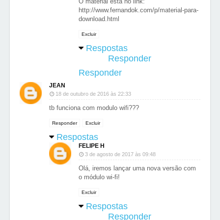
O material está no link:
http://www.fernandok.com/p/material-para-
download.html
Excluir
Respostas
Responder
Responder
JEAN
18 de outubro de 2016 às 22:33
tb funciona com modulo wifi???
Responder
Excluir
Respostas
FELIPE H
3 de agosto de 2017 às 09:48
Olá, iremos lançar uma nova versão com
o módulo wi-fi!
Excluir
Respostas
Responder