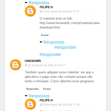
Respostas
FELIPE H
18 de março de 2016 às 17:17
O material está no link:
http://www.fernandok.com/p/material-para-
download.html
Excluir
Respostas
Responder
Responder
UNKNOWN
15 de janeiro de 2016 às 22:57
Também quero adiqueri esse material. vie que o
aplicativo e pago mais não comprei porque não
tenho o firmware. Como obtenho esse programa.
Responder
Excluir
Respostas
FELIPE H
18 de março de 2016 às 17:24