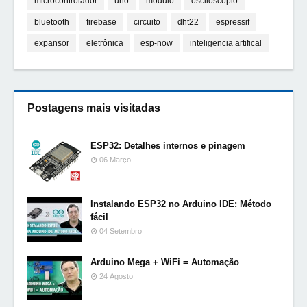
microcontrolador
uno
módulo
osciloscópio
bluetooth
firebase
circuito
dht22
espressif
expansor
eletrônica
esp-now
inteligencia artifical
Postagens mais visitadas
ESP32: Detalhes internos e pinagem
06 Março
Instalando ESP32 no Arduino IDE: Método
fácil
04 Setembro
Arduino Mega + WiFi = Automação
24 Agosto