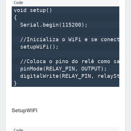
void setup()

{

  Serial.begin(115200);

  //Inicializa o WiFi e se conecta à 
  setupWiFi();

  //Coloca o pino do relê como saída 
  pinMode(RELAY_PIN, OUTPUT);

  digitalWrite(RELAY_PIN, relayStatus
SetupWiFi