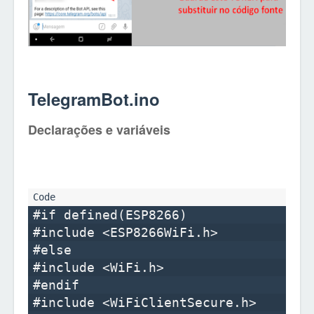
TelegramBot.ino
Declarações e variáveis
#if defined(ESP8266)

#include <ESP8266WiFi.h>        

#else

#include <WiFi.h>

#endif

#include <WiFiClientSecure.h>
