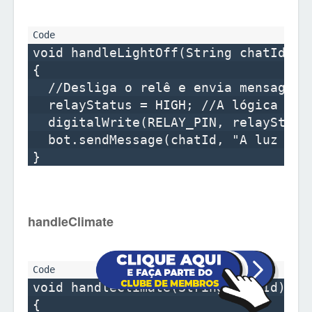
void handleLightOff(String chatId)

{

  //Desliga o relê e envia mensagem c
  relayStatus = HIGH; //A lógica do n
  digitalWrite(RELAY_PIN, relayStatus
  bot.sendMessage(chatId, "A luz está
handleClimate
void handleClimate(String chatId)

{
