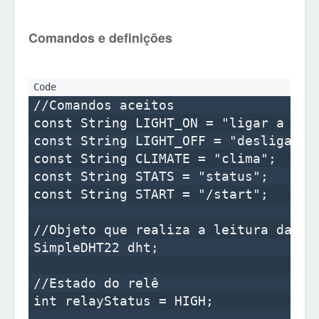
Comandos e definições
//Comandos aceitos

const String LIGHT_ON = "ligar a luz"
const String LIGHT_OFF = "desligar a 
const String CLIMATE = "clima";

const String STATS = "status";

const String START = "/start";

//Objeto que realiza a leitura da tem
SimpleDHT22 dht;

//Estado do relê

int relayStatus = HIGH;
