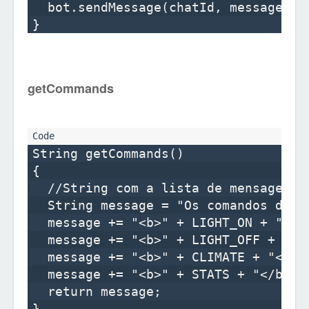
  bot.sendMessage(chatId, message, "H
getCommands
String getCommands()

{

  //String com a lista de mensagens 
  String message = "Os comandos dispo
  message += "<b>" + LIGHT_ON + "</b>
  message += "<b>" + LIGHT_OFF + "</b
  message += "<b>" + CLIMATE + "</b>:
  message += "<b>" + STATS + "</b>: 
  return message;
