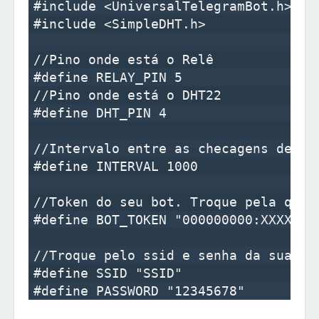
#include <UniversalTelegramBot.h>

#include <SimpleDHT.h>

//Pino onde está o Relê

#define RELAY_PIN 5

//Pino onde está o DHT22

#define DHT_PIN 4

//Intervalo entre as checagens de nov
#define INTERVAL 1000

//Token do seu bot. Troque pela que o
#define BOT_TOKEN "000000000:XXXXXXXX
//Troque pelo ssid e senha da sua red
#define SSID "SSID"
