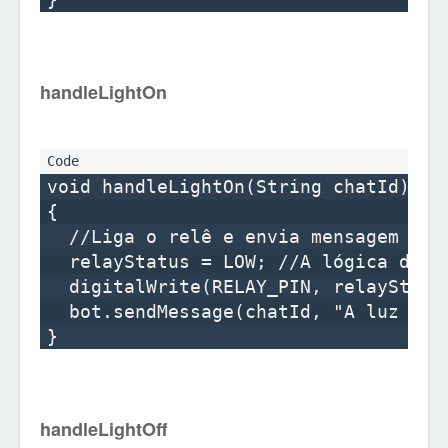
handleLightOn
void handleLightOn(String chatId)

{

  //Liga o relê e envia mensagem conf
  relayStatus = LOW; //A lógica do no
  digitalWrite(RELAY_PIN, relayStatus
  bot.sendMessage(chatId, "A luz está
handleLightOff