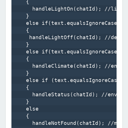
    {

      handleLightOn(chatId); //liga o
    }

    else if(text.equalsIgnoreCase(LIG
    {

     handleLightOff(chatId); //deslig
    }

    else if(text.equalsIgnoreCase(CLI
    {

      handleClimate(chatId); //envia
    }

    else if (text.equalsIgnoreCase(ST
    {

      handleStatus(chatId); //envia 
    }

    else

    {

      handleNotFound(chatId); //most