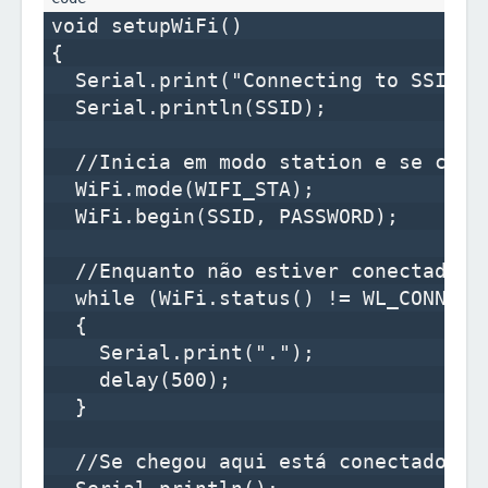
void setupWiFi()

{

  Serial.print("Connecting to SSID: "
  Serial.println(SSID);

  //Inicia em modo station e se conec
  WiFi.mode(WIFI_STA);

  WiFi.begin(SSID, PASSWORD);

  //Enquanto não estiver conectado à 
  while (WiFi.status() != WL_CONNECTE
  {

    Serial.print(".");

    delay(500);

  }

  //Se chegou aqui está conectado
