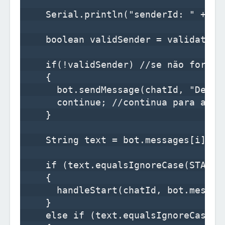
    Serial.println("senderId: " + se
    boolean validSender = validateSe
    if(!validSender) //se não for um 
    {

      bot.sendMessage(chatId, "Descu
      continue; //continua para a pr
    }

    String text = bot.messages[i].tex
    if (text.equalsIgnoreCase(START))
    {

      handleStart(chatId, bot.messag
    }

    else if (text.equalsIgnoreCase(LI