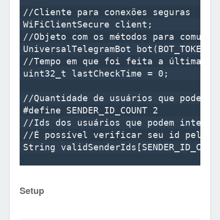
//Cliente para conexões seguras

WiFiClientSecure client;

//Objeto com os métodos para comunica
UniversalTelegramBot bot(BOT_TOKEN, c
//Tempo em que foi feita a última che
uint32_t lastCheckTime = 0;

//Quantidade de usuários que podem in
#define SENDER_ID_COUNT 2

//Ids dos usuários que podem interagi
//É possível verificar seu id pelo m
String validSenderIds[SENDER_ID_COUN
Setup