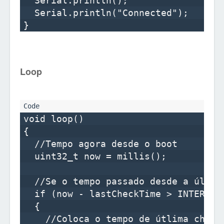
  Serial.println();

  Serial.println("Connected");

Loop
void loop()

{

  //Tempo agora desde o boot

  uint32_t now = millis();

  //Se o tempo passado desde a últim
  if (now - lastCheckTime > INTERVAL)
  {

    //Coloca o tempo de útlima checa