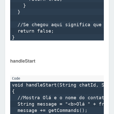
    }

  }

  //Se chegou aqui significa que ver
  return false;

handleStart
void handleStart(String chatId, Strin
{

  //Mostra Olá e o nome do contato se
  String message = "<b>Olá " + fromNa
  message += getCommands();
