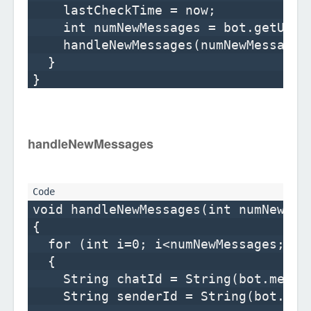
    lastCheckTime = now;

    int numNewMessages = bot.getUpda
    handleNewMessages(numNewMessages)
  }

handleNewMessages
void handleNewMessages(int numNewMess
{

  for (int i=0; i<numNewMessages; i++
  {

    String chatId = String(bot.messag
    String senderId = String(bot.mes