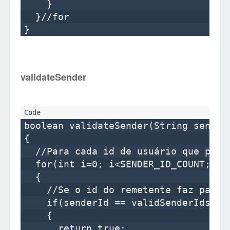
    }

  }//for

validateSender
boolean validateSender(String senderI
{

  //Para cada id de usuário que pode 
  for(int i=0; i<SENDER_ID_COUNT; i++
  {

    //Se o id do remetente faz parte
    if(senderId == validSenderIds[i])
    {

      return true;
